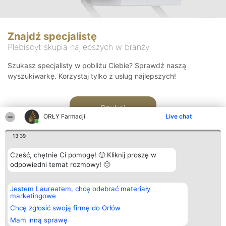
Znajdź specjalistę
Plebiscyt skupia najlepszych w branży
Szukasz specjalisty w pobliżu Ciebie? Sprawdź naszą
wyszukiwarkę. Korzystaj tylko z usług najlepszych!
Szukaj
ORŁY Farmacji
Live chat
13:39
Cześć, chętnie Ci pomogę! 🙂 Kliknij proszę w
odpowiedni temat rozmowy! 🙂
Organizator plebiscytu
Plebiscyt
Kontakt
Jestem Laureatem, chcę odebrać materiały
Bright Side Solutions sp. z o.
Laureaci
Kontakt
marketingowe
o. sp. k.
Lista
ul. Ruska 22
wszystkich
Chcę zgłosić swoją firmę do Orłów
Wrocław 50-079
Laureatów
Mam inną sprawę
KRS 0000749100 | Regon
Zasady