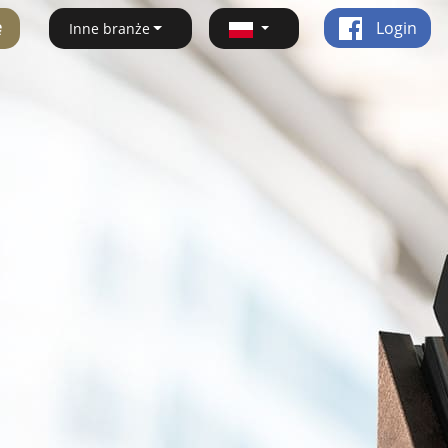
ę
Login
Inne branże