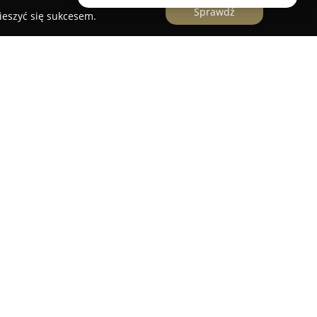
Sprawdź
ieszyć się sukcesem.
a przy Osiedlu Hipolita Cegielskiego 32A w
utyczna, która priorytetowo traktuje dobro oraz
ów. Wyróżnia ją podejście stawiające na
ce poza tradycyjną sprzedaż produktów
teki znajduje się szeroki wybór leków,
ów medycznych, przystosowanych do
nych klientów.
 się z wykwalifikowanych farmaceutów, którzy
m poziomie profesjonalizmu. Główny nacisk
moc w wyborze właściwych środków, ale także na