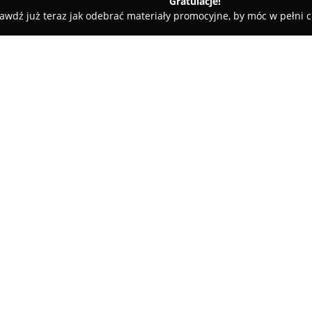
Gratulacje!
awdź już teraz jak odebrać materiały promocyjne, by móc w pełni c
yjazna
O firmie:
Apteka Przyjazna
zlokalizowan
Swarzędzu to jednostka farmace
indywidualne potrzeby pacjent
kompleksowe wsparcie, sięgają
Pokaż więcej >>
farmaceutycznych. W ofercie ap
suplementów diety oraz wyrob
różnorodnych potrzeb zdrowot
Kadra Apteki Przyjaznej składa
świadczą doradztwo na wysoki
kładziony jest nie tylko na po