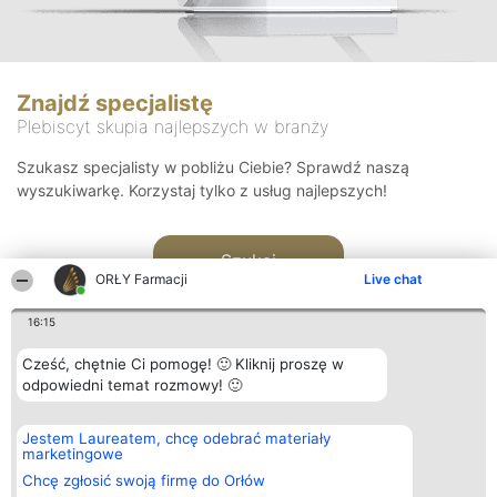
Znajdź specjalistę
Plebiscyt skupia najlepszych w branży
Szukasz specjalisty w pobliżu Ciebie? Sprawdź naszą
wyszukiwarkę. Korzystaj tylko z usług najlepszych!
Szukaj
ORŁY Farmacji
Live chat
16:15
Cześć, chętnie Ci pomogę! 🙂 Kliknij proszę w
odpowiedni temat rozmowy! 🙂
Organizator plebiscytu
Plebiscyt
Kontakt
Jestem Laureatem, chcę odebrać materiały
Bright Side Solutions sp. z o.
Laureaci
Kontakt
marketingowe
o. sp. k.
Lista
ul. Ruska 22
wszystkich
Chcę zgłosić swoją firmę do Orłów
Wrocław 50-079
Laureatów