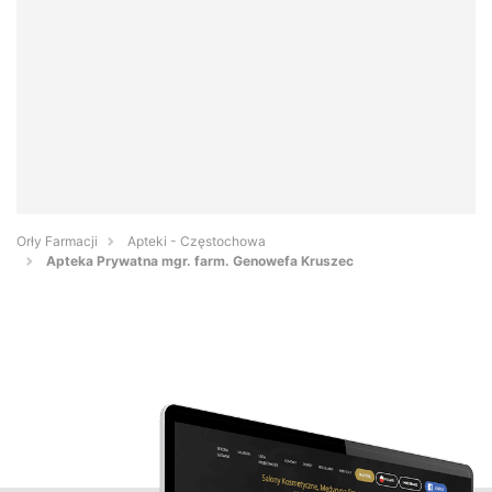
Orły Farmacji
Apteki - Częstochowa
Apteka Prywatna mgr. farm. Genowefa Kruszec