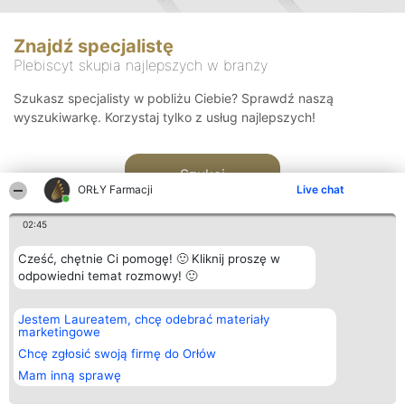
Znajdź specjalistę
Plebiscyt skupia najlepszych w branży
Szukasz specjalisty w pobliżu Ciebie? Sprawdź naszą
wyszukiwarkę. Korzystaj tylko z usług najlepszych!
Szukaj
ORŁY Farmacji
Live chat
02:45
Cześć, chętnie Ci pomogę! 🙂 Kliknij proszę w
odpowiedni temat rozmowy! 🙂
Organizator plebiscytu
Plebiscyt
Kontakt
Jestem Laureatem, chcę odebrać materiały
Bright Side Solutions sp. z o.
Laureaci
Kontakt
marketingowe
o. sp. k.
Lista
ul. Ruska 22
wszystkich
Chcę zgłosić swoją firmę do Orłów
Wrocław 50-079
Laureatów
Mam inną sprawę
KRS 0000749100 | Regon
Zasady
381313360 | NIP 8943132676
Regulamin
+48 508 492 400
Polityka