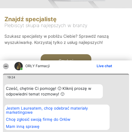
Znajdź specjalistę
Plebiscyt skupia najlepszych w branży
Szukasz specjalisty w pobliżu Ciebie? Sprawdź naszą
wyszukiwarkę. Korzystaj tylko z usług najlepszych!
Szukaj
ORŁY Farmacji
Live chat
19:24
Cześć, chętnie Ci pomogę! 🙂 Kliknij proszę w
odpowiedni temat rozmowy! 🙂
Organizator plebiscytu
Plebiscyt
Kontakt
Jestem Laureatem, chcę odebrać materiały
Bright Side Solutions sp. z o.
Laureaci
Kontakt
marketingowe
o. sp. k.
Lista
ul. Ruska 22
wszystkich
Chcę zgłosić swoją firmę do Orłów
Wrocław 50-079
Laureatów
Mam inną sprawę
KRS 0000749100 | Regon
Zasady
381313360 | NIP 8943132676
Regulamin