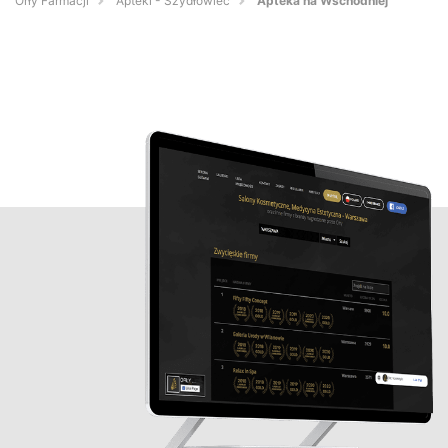
Orły Farmacji
Apteki - Szydłowiec
Apteka na Wschodniej