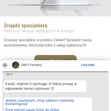
Znajdź specjalistę
Plebiscyt skupia najlepszych w branży
Szukasz specjalisty w pobliżu Ciebie? Sprawdź naszą
wyszukiwarkę. Korzystaj tylko z usług najlepszych!
Szukaj
ORŁY Farmacji
Live chat
09:11
Cześć, chętnie Ci pomogę! 🙂 Kliknij proszę w
odpowiedni temat rozmowy! 🙂
Organizator plebiscytu
Plebiscyt
Kontakt
Jestem Laureatem, chcę odebrać materiały
Bright Side Solutions sp. z o.
Laureaci
Kontakt
marketingowe
o. sp. k.
Lista
ul. Ruska 22
wszystkich
Chcę zgłosić swoją firmę do Orłów