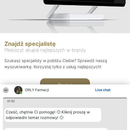
Znajdź specjalistę
Plebiscyt skupia najlepszych w branży
Szukasz specjalisty w pobliżu Ciebie? Sprawdź naszą
wyszukiwarkę. Korzystaj tylko z usług najlepszych!
Szukaj
ORŁY Farmacji
Live chat
01:52
Cześć, chętnie Ci pomogę! 🙂 Kliknij proszę w
odpowiedni temat rozmowy! 🙂
Organizator plebiscytu
Plebiscyt
Kontakt