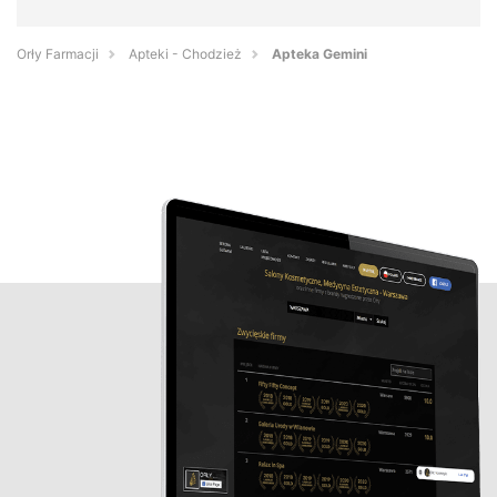
Orły Farmacji
Apteki - Chodzież
Apteka Gemini