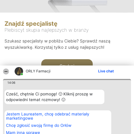
Znajdź specjalistę
Plebiscyt skupia najlepszych w branży
Szukasz specjalisty w pobliżu Ciebie? Sprawdź naszą
wyszukiwarkę. Korzystaj tylko z usług najlepszych!
Szukaj
ORŁY Farmacji
Live chat
14:06
Cześć, chętnie Ci pomogę! 🙂 Kliknij proszę w
odpowiedni temat rozmowy! 🙂
Organizator plebiscytu
Plebiscyt
Kontakt
Jestem Laureatem, chcę odebrać materiały
Bright Side Solutions sp. z o.
Laureaci
Kontakt
marketingowe
o. sp. k.
Lista
ul. Ruska 22
wszystkich
Chcę zgłosić swoją firmę do Orłów
Wrocław 50-079
Laureatów
Mam inną sprawę
KRS 0000749100 | Regon
Zasady