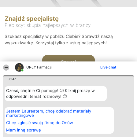
Znajdź specjalistę
Plebiscyt skupia najlepszych w branży
Szukasz specjalisty w pobliżu Ciebie? Sprawdź naszą
wyszukiwarkę. Korzystaj tylko z usług najlepszych!
Szukaj
ORŁY Farmacji
Live chat
06:47
Cześć, chętnie Ci pomogę! 🙂 Kliknij proszę w
odpowiedni temat rozmowy! 🙂
Organizator plebiscytu
Plebiscyt
Kontakt
Jestem Laureatem, chcę odebrać materiały
Bright Side Solutions sp. z o.
Laureaci
Kontakt
marketingowe
o. sp. k.
Lista
ul. Ruska 22
wszystkich
Chcę zgłosić swoją firmę do Orłów
Wrocław 50-079
Laureatów
Mam inną sprawę
KRS 0000749100 | Regon
Zasady
381313360 | NIP 8943132676
Regulamin