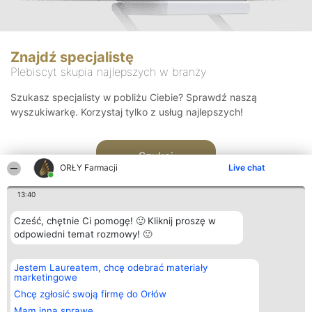
Znajdź specjalistę
Plebiscyt skupia najlepszych w branży
Szukasz specjalisty w pobliżu Ciebie? Sprawdź naszą
wyszukiwarkę. Korzystaj tylko z usług najlepszych!
Szukaj
ORŁY Farmacji
Live chat
13:40
Cześć, chętnie Ci pomogę! 🙂 Kliknij proszę w
odpowiedni temat rozmowy! 🙂
Organizator plebiscytu
Plebiscyt
Kontakt
Jestem Laureatem, chcę odebrać materiały
Bright Side Solutions sp. z o.
Laureaci
Kontakt
marketingowe
o. sp. k.
Lista
ul. Ruska 22
wszystkich
Chcę zgłosić swoją firmę do Orłów
Wrocław 50-079
Laureatów
Mam inną sprawę
KRS 0000749100 | Regon
Zasady