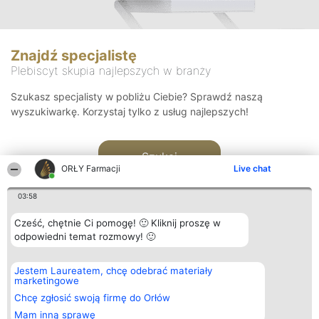
Znajdź specjalistę
Plebiscyt skupia najlepszych w branży
Szukasz specjalisty w pobliżu Ciebie? Sprawdź naszą
wyszukiwarkę. Korzystaj tylko z usług najlepszych!
Szukaj
ORŁY Farmacji
Live chat
03:58
Cześć, chętnie Ci pomogę! 🙂 Kliknij proszę w
odpowiedni temat rozmowy! 🙂
Organizator plebiscytu
Plebiscyt
Kontakt
Jestem Laureatem, chcę odebrać materiały
Bright Side Solutions sp. z o.
Laureaci
Kontakt
marketingowe
o. sp. k.
Lista
ul. Ruska 22
wszystkich
Chcę zgłosić swoją firmę do Orłów
Wrocław 50-079
Laureatów
Mam inną sprawę
KRS 0000749100 | Regon
Zasady