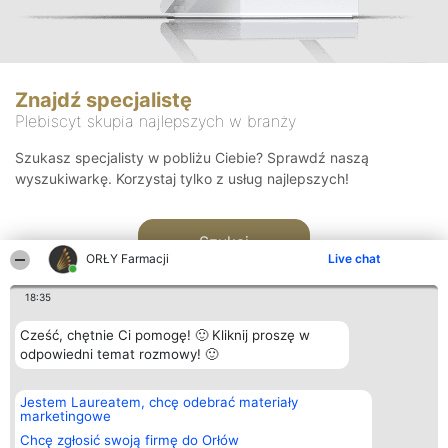
Znajdź specjalistę
Plebiscyt skupia najlepszych w branży
Szukasz specjalisty w pobliżu Ciebie? Sprawdź naszą
wyszukiwarkę. Korzystaj tylko z usług najlepszych!
Szukaj
ORŁY Farmacji
Live chat
18:35
Cześć, chętnie Ci pomogę! 🙂 Kliknij proszę w
odpowiedni temat rozmowy! 🙂
Organizator plebiscytu
Plebiscyt
Kontakt
Jestem Laureatem, chcę odebrać materiały
Bright Side Solutions sp. z o.
Laureaci
Kontakt
marketingowe
o. sp. k.
Lista
ul. Ruska 22
wszystkich
Chcę zgłosić swoją firmę do Orłów