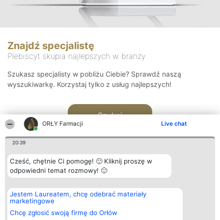
Znajdź specjalistę
Plebiscyt skupia najlepszych w branży
Szukasz specjalisty w pobliżu Ciebie? Sprawdź naszą
wyszukiwarkę. Korzystaj tylko z usług najlepszych!
Szukaj
ORŁY Farmacji
Live chat
20:39
Cześć, chętnie Ci pomogę! 🙂 Kliknij proszę w
odpowiedni temat rozmowy! 🙂
Organizator plebiscytu
Plebiscyt
Kontakt
Jestem Laureatem, chcę odebrać materiały
Bright Side Solutions sp. z o.
Laureaci
Kontakt
marketingowe
o. sp. k.
Lista
ul. Ruska 22
wszystkich
Chcę zgłosić swoją firmę do Orłów
Wrocław 50-079
Laureatów