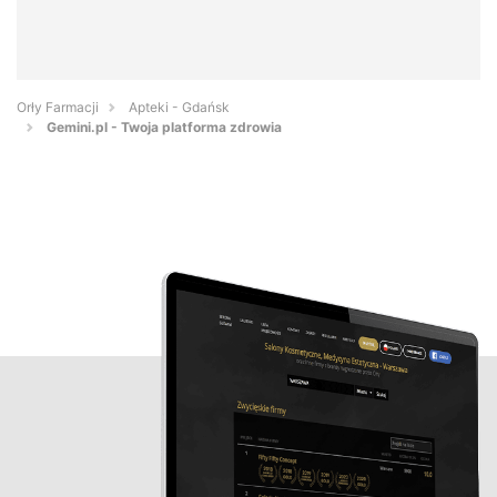
Orły Farmacji
Apteki - Gdańsk
Gemini.pl - Twoja platforma zdrowia