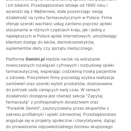
i ich bliskimi. Przedsiębiorstwo istnieje od 1990 roku i
wywodzi się z Wejherowa, stale poszerzając swoją
działalność na rynku farmaceutycznym w Polsce. Firma
oferuje szeroki wachlarz usług zarówno poprzez apteki
stacjonarne w różnych częściach kraju, jak i jedną z
największych w Polsce aptek internetowych, umożliwiając
klientom dostęp do leków, dermokosmetyków,
suplementów diety czy sprzętu medycznego.
Platforma
Gemini.pl
kładzie nacisk na wdrażanie
nowoczesnych rozwiązań cyfrowych i rozbudowę opieki
farmaceutycznej, wspierając codzienną troskę pacjentów
o zdrowie. Priorytetem firmy pozostają szybka realizacja
zamówień oraz szeroki wybór produktów, dostosowane
do potrzeb osób ceniących swój czas. W ramach
działalności dostępna jest również sekcja "Zapytaj
farmaceutę" z profesjonalnym doradztwem oraz
"Poradnik Gemini", zautoryzowany przez ekspertów z
zakresu profilaktyki i opieki zdrowotnej. Przedsiębiorstwo
angażuje się w projekty społeczne i charytatywne, dążąc
do prowadzenia odpowiedzialnego biznesu skupionego