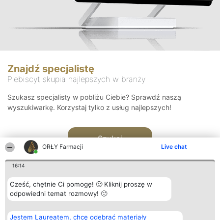
Znajdź specjalistę
Plebiscyt skupia najlepszych w branży
Szukasz specjalisty w pobliżu Ciebie? Sprawdź naszą
wyszukiwarkę. Korzystaj tylko z usług najlepszych!
Szukaj
ORŁY Farmacji
Live chat
16:14
Cześć, chętnie Ci pomogę! 🙂 Kliknij proszę w
odpowiedni temat rozmowy! 🙂
Organizator plebiscytu
Plebiscyt
Kontakt
Jestem Laureatem, chcę odebrać materiały
Bright Side Solutions sp. z o.
Laureaci
Kontakt