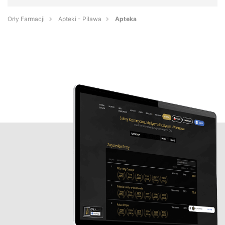
Orły Farmacji
Apteki - Pilawa
Apteka