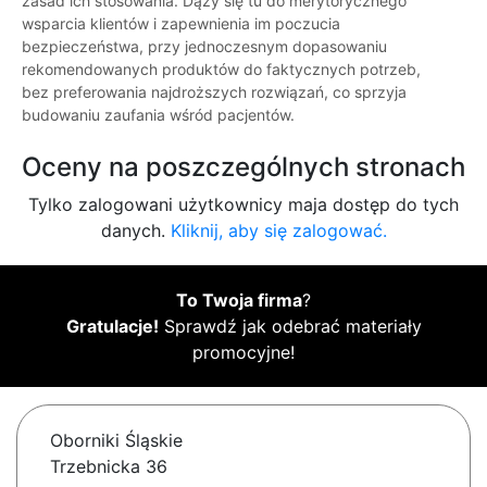
zasad ich stosowania. Dąży się tu do merytorycznego
wsparcia klientów i zapewnienia im poczucia
bezpieczeństwa, przy jednoczesnym dopasowaniu
rekomendowanych produktów do faktycznych potrzeb,
bez preferowania najdroższych rozwiązań, co sprzyja
budowaniu zaufania wśród pacjentów.
Oceny na poszczególnych stronach
Tylko zalogowani użytkownicy maja dostęp do tych
danych.
Kliknij, aby się zalogować.
To Twoja firma
?
Gratulacje!
Sprawdź jak odebrać materiały
promocyjne!
Oborniki Śląskie
Trzebnicka 36