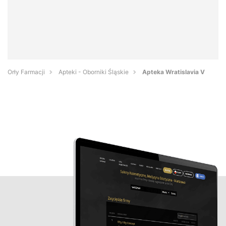
Orły Farmacji
Apteki - Oborniki Śląskie
Apteka Wratislavia V