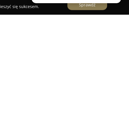
Sprawdź
ieszyć się sukcesem.
rum Bielska-Białej, działająca w Domu
 Cyniarskiej 11, stanowi ważny element lokalnego
ka Klimczok
jest rozpoznawalna dzięki
ewniając mieszkańcom stały dostęp do lekarstw
aceutycznej, niezależnie od pory dnia czy nocy.
inii klientów, którzy często doceniają bogactwo
ć oferowanych przez nią usług.
je szeroki wachlarz leków, w tym produkty trudno
diety oraz wyroby medyczne. Doświadczony
etelnych porad, wspiera w wyborze odpowiednich