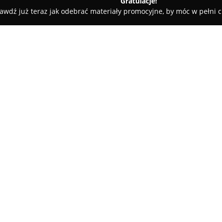
Gratulacje!
awdź już teraz jak odebrać materiały promocyjne, by móc w pełni c
Klimczok
O firmie:
Placówka zlokalizowana w cent
Handlowym Klimczok przy ulicy
rynku farmaceutycznego.
Apte
całodobowej działalności, zap
Pokaż więcej >>
oraz profesjonalnej opieki farm
Renoma apteki opiera się na op
asortymentu oraz wysoką jakoś
Oferta Apteki Klimczok obejmu
dostępne, a także suplementy 
zespół farmaceutów udziela rz