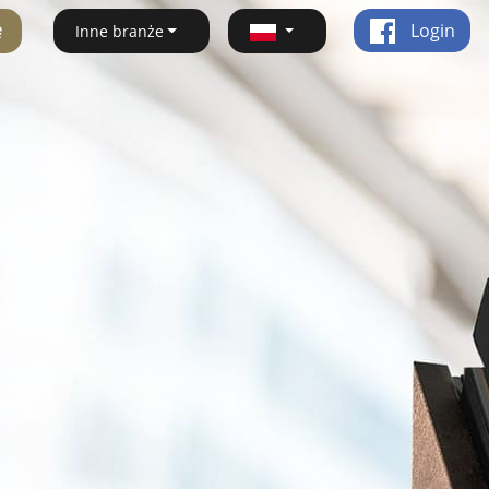
ę
Login
Inne branże