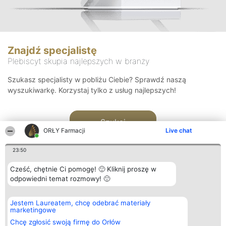
Znajdź specjalistę
Plebiscyt skupia najlepszych w branży
Szukasz specjalisty w pobliżu Ciebie? Sprawdź naszą
wyszukiwarkę. Korzystaj tylko z usług najlepszych!
Szukaj
ORŁY Farmacji
Live chat
23:50
Cześć, chętnie Ci pomogę! 🙂 Kliknij proszę w
odpowiedni temat rozmowy! 🙂
Organizator plebiscytu
Plebiscyt
Kontakt
Jestem Laureatem, chcę odebrać materiały
Bright Side Solutions sp. z o.
Laureaci
Kontakt
marketingowe
o. sp. k.
Lista
ul. Ruska 22
wszystkich
Chcę zgłosić swoją firmę do Orłów