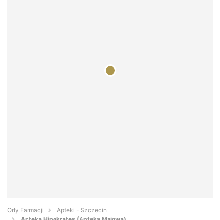
Orły Farmacji
Apteki - Szczecin
Apteka Hipokrates (Apteka Majowa)