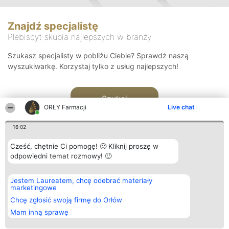
Znajdź specjalistę
Plebiscyt skupia najlepszych w branży
Szukasz specjalisty w pobliżu Ciebie? Sprawdź naszą
wyszukiwarkę. Korzystaj tylko z usług najlepszych!
Szukaj
ORŁY Farmacji
Live chat
16:02
Cześć, chętnie Ci pomogę! 🙂 Kliknij proszę w
odpowiedni temat rozmowy! 🙂
Organizator plebiscytu
Plebiscyt
Kontakt
Jestem Laureatem, chcę odebrać materiały
Bright Side Solutions sp. z o.
Laureaci
Kontakt
marketingowe
o. sp. k.
Lista
ul. Ruska 22
wszystkich
Chcę zgłosić swoją firmę do Orłów
Wrocław 50-079
Laureatów
Mam inną sprawę
KRS 0000749100 | Regon
Zasady
381313360 | NIP 8943132676
Regulamin
+48 508 492 400
Polityka