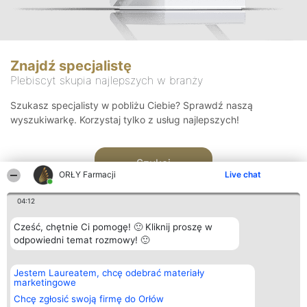
Znajdź specjalistę
Plebiscyt skupia najlepszych w branży
Szukasz specjalisty w pobliżu Ciebie? Sprawdź naszą
wyszukiwarkę. Korzystaj tylko z usług najlepszych!
Szukaj
ORŁY Farmacji
Live chat
04:12
Cześć, chętnie Ci pomogę! 🙂 Kliknij proszę w
odpowiedni temat rozmowy! 🙂
Organizator plebiscytu
Plebiscyt
Kontakt
Jestem Laureatem, chcę odebrać materiały
Bright Side Solutions sp. z o.
Laureaci
Kontakt
marketingowe
o. sp. k.
Lista
ul. Ruska 22
wszystkich
Chcę zgłosić swoją firmę do Orłów
Wrocław 50-079
Laureatów