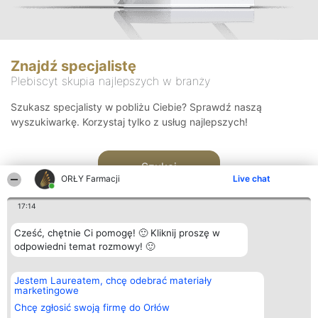
Znajdź specjalistę
Plebiscyt skupia najlepszych w branży
Szukasz specjalisty w pobliżu Ciebie? Sprawdź naszą
wyszukiwarkę. Korzystaj tylko z usług najlepszych!
Szukaj
ORŁY Farmacji
Live chat
17:14
Cześć, chętnie Ci pomogę! 🙂 Kliknij proszę w
odpowiedni temat rozmowy! 🙂
Organizator plebiscytu
Plebiscyt
Kontakt
Jestem Laureatem, chcę odebrać materiały
Bright Side Solutions sp. z o.
Laureaci
Kontakt
marketingowe
o. sp. k.
Lista
ul. Ruska 22
wszystkich
Chcę zgłosić swoją firmę do Orłów
Wrocław 50-079
Laureatów