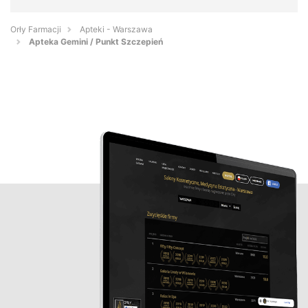
Orły Farmacji
Apteki - Warszawa
Apteka Gemini / Punkt Szczepień