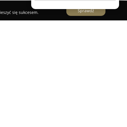
Sprawdź
ieszyć się sukcesem.
a Cegielska
znajduje się w Zagórowie przy ulicy
 za ważny element lokalnego systemu opieki
a wyróżnia się jako solidny partner w branży
roki wybór produktów, które pomagają dbać o
cie mieszkańców.
ej dostępne są liczne leki, zarówno te
 przepisywane przez lekarza, a także wiele
ch odporność oraz witalność. Oferta obejmuje
yków o udowodnionym działaniu, które