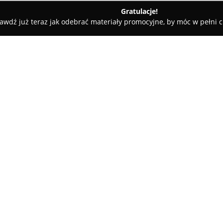
Gratulacje!
awdź już teraz jak odebrać materiały promocyjne, by móc w pełni c
ijna Mgr Honorata Cegielska
ielska
O firmie:
Apteka Familijna Mgr Honorat
Pyzderskiej 6A i jest uznawana
zdrowotnej. Od 2007 roku aptek
farmaceutycznej, oferując sze
Pokaż więcej >>
zdrowie oraz dobre samopoczu
W asortymencie Apteki Familijn
sprzedawane bez recepty, jak i
suplementów diety wspierający
także szeroki wachlarz kosmet