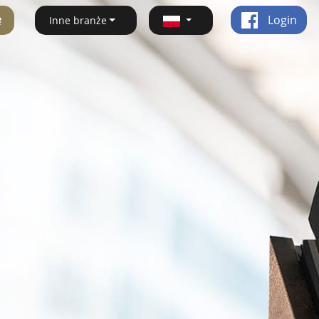
ę
Login
Inne branże