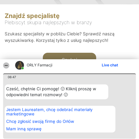
Znajdź specjalistę
Plebiscyt skupia najlepszych w branży
Szukasz specjalisty w pobliżu Ciebie? Sprawdź naszą
wyszukiwarkę. Korzystaj tylko z usług najlepszych!
Szukaj
ORŁY Farmacji
Live chat
06:47
Cześć, chętnie Ci pomogę! 🙂 Kliknij proszę w
odpowiedni temat rozmowy! 🙂
Organizator plebiscytu
Plebiscyt
Kontakt
Jestem Laureatem, chcę odebrać materiały
Bright Side Solutions sp. z o.
Laureaci
Kontakt
marketingowe
o. sp. k.
Lista
ul. Ruska 22
wszystkich
Chcę zgłosić swoją firmę do Orłów
Wrocław 50-079
Laureatów
Mam inną sprawę
KRS 0000749100 | Regon
Zasady
381313360 | NIP 8943132676
Regulamin
+48 508 492 400
Polityka