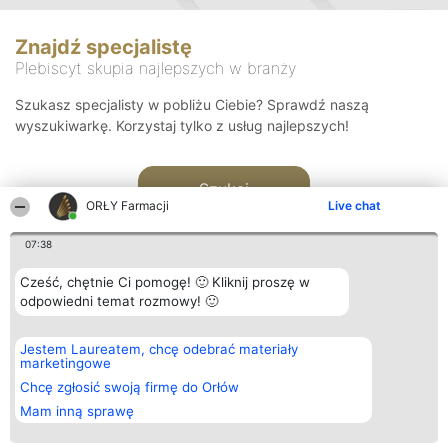
Znajdź specjalistę
Plebiscyt skupia najlepszych w branży
Szukasz specjalisty w pobliżu Ciebie? Sprawdź naszą
wyszukiwarkę. Korzystaj tylko z usług najlepszych!
Szukaj
ORŁY Farmacji
Live chat
07:38
Cześć, chętnie Ci pomogę! 🙂 Kliknij proszę w
odpowiedni temat rozmowy! 🙂
Organizator plebiscytu
Plebiscyt
Kontakt
Jestem Laureatem, chcę odebrać materiały
Bright Side Solutions sp. z o.
Laureaci
Kontakt
marketingowe
o. sp. k.
Lista
ul. Ruska 22
wszystkich
Chcę zgłosić swoją firmę do Orłów
Wrocław 50-079
Laureatów
Mam inną sprawę
KRS 0000749100 | Regon
Zasady
381313360 | NIP 8943132676
Regulamin
+48 508 492 400
Polityka