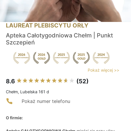
LAUREAT PLEBISCYTU ORŁY
Apteka Całotygodniowa Chełm | Punkt
Szczepień
Pokaż więcej >>
8.6
(52)
Chełm, Lubelska 161 d
Pokaż numer telefonu
O firmie:
Apteka CAŁOTYGODNIOWA Chełm
mieści się przy ulicy