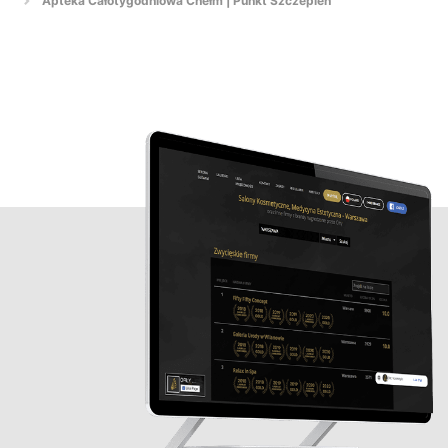
Apteka Całotygodniowa Chełm | Punkt Szczepień