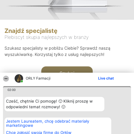
Znajdź specjalistę
Plebiscyt skupia najlepszych w branży
Szukasz specjalisty w pobliżu Ciebie? Sprawdź naszą
wyszukiwarkę. Korzystaj tylko z usług najlepszych!
Szukaj
ORŁY Farmacji
Live chat
02:00
Cześć, chętnie Ci pomogę! 🙂 Kliknij proszę w
odpowiedni temat rozmowy! 🙂
Organizator plebiscytu
Plebiscyt
Kontakt
Jestem Laureatem, chcę odebrać materiały
Bright Side Solutions sp. z o.
Laureaci
Kontakt
marketingowe
o. sp. k.
Lista
ul. Ruska 22
wszystkich
Chcę zgłosić swoją firmę do Orłów