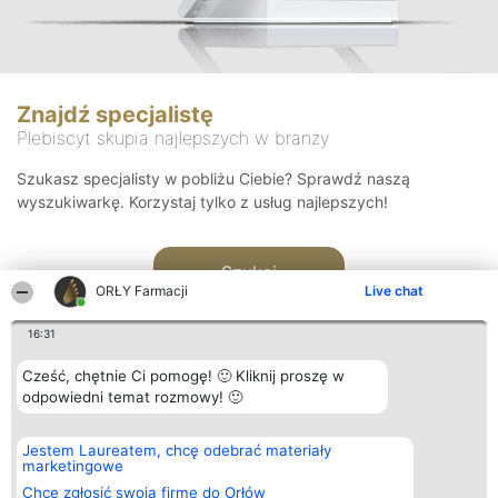
Znajdź specjalistę
Plebiscyt skupia najlepszych w branży
Szukasz specjalisty w pobliżu Ciebie? Sprawdź naszą
wyszukiwarkę. Korzystaj tylko z usług najlepszych!
Szukaj
ORŁY Farmacji
Live chat
16:31
Cześć, chętnie Ci pomogę! 🙂 Kliknij proszę w
odpowiedni temat rozmowy! 🙂
Organizator plebiscytu
Plebiscyt
Kontakt
Jestem Laureatem, chcę odebrać materiały
Bright Side Solutions sp. z o.
Laureaci
Kontakt
marketingowe
o. sp. k.
Lista
ul. Ruska 22
wszystkich
Chcę zgłosić swoją firmę do Orłów