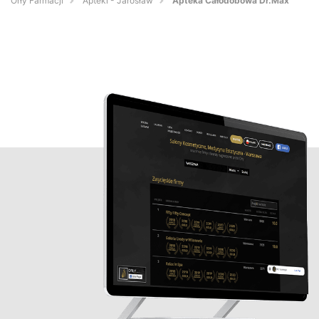
Orły Farmacji
Apteki - Jarosław
Apteka Całodobowa Dr.Max