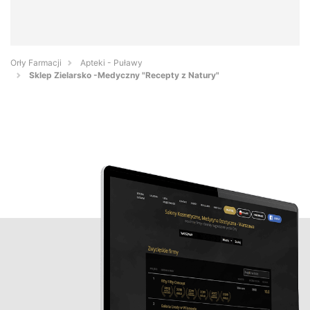
Orły Farmacji
Apteki - Puławy
Sklep Zielarsko -Medyczny "Recepty z Natury"