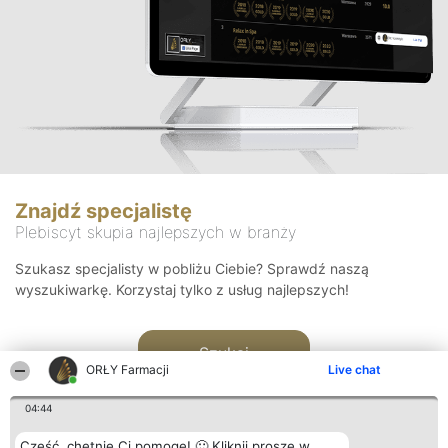
Znajdź specjalistę
Plebiscyt skupia najlepszych w branży
Szukasz specjalisty w pobliżu Ciebie? Sprawdź naszą
wyszukiwarkę. Korzystaj tylko z usług najlepszych!
Szukaj
ORŁY Farmacji
Live chat
04:44
Cześć, chętnie Ci pomogę! 🙂 Kliknij proszę w