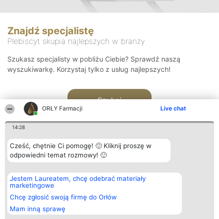
Znajdź specjalistę
Plebiscyt skupia najlepszych w branży
Szukasz specjalisty w pobliżu Ciebie? Sprawdź naszą
wyszukiwarkę. Korzystaj tylko z usług najlepszych!
Szukaj
ORŁY Farmacji
Live chat
14:28
Cześć, chętnie Ci pomogę! 🙂 Kliknij proszę w
odpowiedni temat rozmowy! 🙂
Organizator plebiscytu
Plebiscyt
Kontakt
Jestem Laureatem, chcę odebrać materiały
Bright Side Solutions sp. z o.
Laureaci
Kontakt
marketingowe
o. sp. k.
Lista
ul. Ruska 22
wszystkich
Chcę zgłosić swoją firmę do Orłów
Wrocław 50-079
Laureatów
Mam inną sprawę
KRS 0000749100 | Regon
Zasady
381313360 | NIP 8943132676
Regulamin