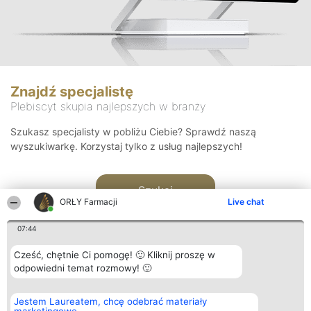
Znajdź specjalistę
Plebiscyt skupia najlepszych w branży
Szukasz specjalisty w pobliżu Ciebie? Sprawdź naszą
wyszukiwarkę. Korzystaj tylko z usług najlepszych!
Szukaj
ORŁY Farmacji
Live chat
07:44
Cześć, chętnie Ci pomogę! 🙂 Kliknij proszę w
odpowiedni temat rozmowy! 🙂
Organizator plebiscytu
Plebiscyt
Kontakt
Jestem Laureatem, chcę odebrać materiały
Bright Side Solutions sp. z o.
Laureaci
Kontakt