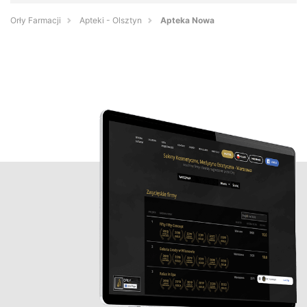
Orły Farmacji
Apteki - Olsztyn
Apteka Nowa