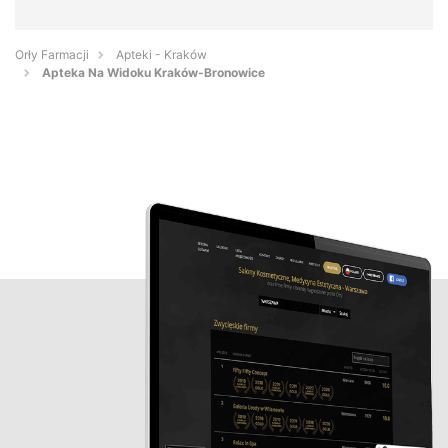
Orły Farmacji
Apteki - Kraków
Apteka Na Widoku Kraków-Bronowice