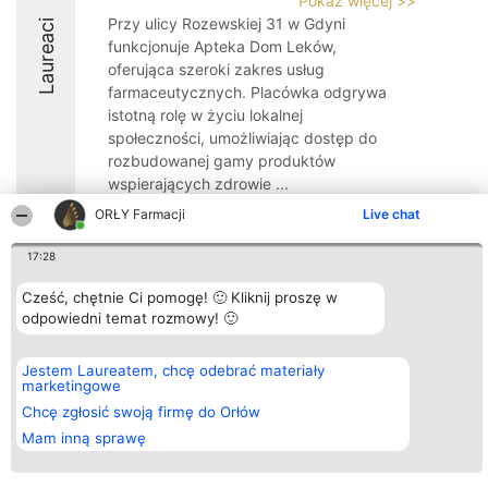
Pokaż więcej >>
Przy ulicy Rozewskiej 31 w Gdyni
Laureaci
funkcjonuje Apteka Dom Leków,
oferująca szeroki zakres usług
farmaceutycznych. Placówka odgrywa
istotną rolę w życiu lokalnej
społeczności, umożliwiając dostęp do
rozbudowanej gamy produktów
wspierających zdrowie ...
ORŁY Farmacji
Live chat
8.2
17:28
Cześć, chętnie Ci pomogę! 🙂 Kliknij proszę w
Organizator plebiscytu
Plebiscyt
Kontakt
odpowiedni temat rozmowy! 🙂
Bright Side Solutions sp. z o.
Laureaci
Kontakt
o. sp. k.
Lista
ul. Ruska 22
wszystkich
Wrocław 50-079
Laureatów
Jestem Laureatem, chcę odebrać materiały
KRS 0000749100 | Regon
Zasady
marketingowe
381313360 | NIP 8943132676
Regulamin
Chcę zgłosić swoją firmę do Orłów
+48 508 492 400
Polityka
Prywatności
Mam inną sprawę