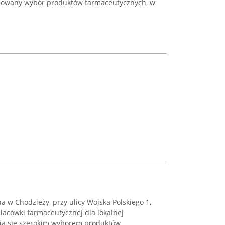
udowany wybór produktów farmaceutycznych, w
a w Chodzieży, przy ulicy Wojska Polskiego 1,
placówki farmaceutycznej dla lokalnej
nia się szerokim wyborem produktów