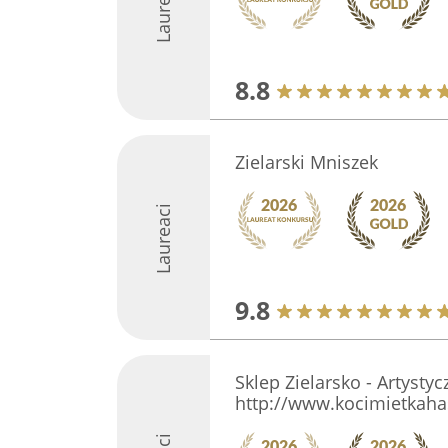
Laureaci
8.8
Zielarski Mniszek
Laureaci
9.8
Sklep Zielarsko - Artystyc
http://www.kocimietkahas