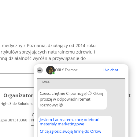
ko-medyczny z Poznania, działający od 2014 roku
artykułów sprzyjających naturalnemu zdrowiu i
ną działalność wyróżnia przywiązanie do
ORŁY Farmacji
Live chat
12:44
Cześć, chętnie Ci pomogę! 🙂 Kliknij
Organizator plebiscytu
Plebiscyt
Kontakt
proszę w odpowiedni temat
right Side Solutions sp. z o. o. sp. k.
Laureaci
rozmowy! 🙂
Kontakt
ul. Ruska 22
Lista
Wrocław 50-079
wszystkich
Jestem Laureatem, chcę odebrać
egon 381313360 | NIP 8943132676
Laureatów
materiały marketingowe
+48 508 492 400
Zasady
Chcę zgłosić swoją firmę do Orłów
Regulamin
Polityka