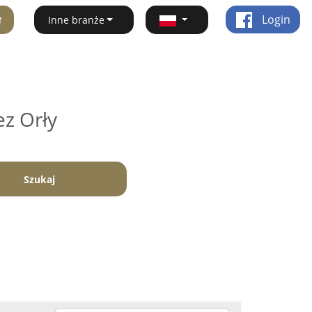
ę
Login
Inne branże
ez Orły
Szukaj